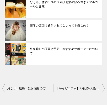
むくみ、体調不良の原因はお酒の飲み過ぎ？アルコ
ールと健康
頭痛の原因は解明されてないって本当なの？
外反母趾の原因と予防、おすすめサポーターについ
て
投
肩こり…腰痛…にお悩みの方多いのでは。。。。。
【からだコラム】7月は冷え性・体のだるさに要注意！
稿
ナ