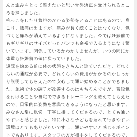
んと歪みをとって整えたいと思い骨盤矯正を受けられるとこ
ろを探しました。

抱っこをしたり負担のかかる姿勢をとることはあるので、肩
こり、腰痛は出ますが、痛みが長く続くことはなくなり、気
づくと痛みが消えているようになりました。今では妊娠前で
もギリギリのサイズだったパンツも余裕で入るようになり驚
いています。関係しているかわかりませんが、いつの間にか
体重も妊娠前の値に戻っていました。

通院を始める前に体の状態をきちんと診ていただき、どれく
らいの通院が必要で、どれくらいの費用がかかるのかしっか
り説明してもらえたので安心して通い始めることができまし
た。施術で体の調子が改善するのはもちろんですが、普段気
を付けることや自宅でできるトレーニングを教えてもらえた
ので、日常的に姿勢を意識できるようになったと思います。

みなさん常に親切・丁寧に接してくださるので、とても通い
やすいと感じました。特に小さな子どもを連れて行きやすい
環境はとてもありがたいですし、通いやすいと感じるポイン
トでもあります。スタッフの方が相手をしてくださるので、