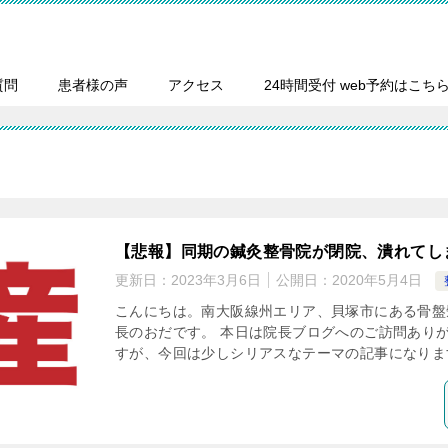
質問
患者様の声
アクセス
24時間受付 web予約はこち
【悲報】同期の鍼灸整骨院が閉院、潰れてし
更新日：
2023年3月6日
公開日：
2020年5月4日
こんにちは。南大阪線州エリア、貝塚市にある骨盤
長のおだです。 本日は院長ブログへのご訪問ありが
すが、今回は少しシリアスなテーマの記事になります