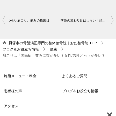
投
つらい肩こり、痛みの原因は猫背や巻き肩のせい？
季節の変わり目はつらい「頭痛」に注意！
稿
ナ
貝塚市の骨盤矯正専門の整体整骨院｜おだ整骨院
TOP
ビ
ブログ＆お役立ち情報
健康
ゲ
肩こりは「国民病」並みに数が多い？女性/男性どっちが多い？
ー
シ
施術メニュー・料金
よくあるご質問
ョ
ン
患者様の声
ブログ＆お役立ち情報
アクセス