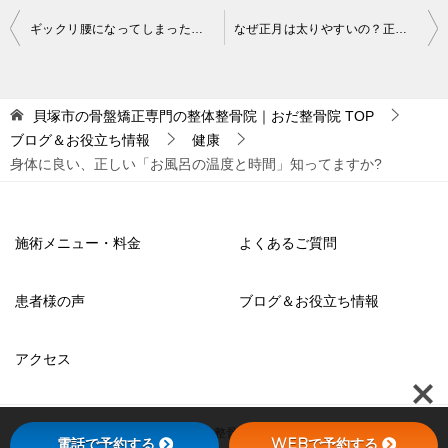
投
ギックリ腰になってしまったときの対処法・立ち上がり方
なぜ正月は太りやすいの？正月太りの原因は？
稿
ナ
貝塚市の骨盤矯正専門の整体整骨院｜おだ整骨院
TOP
ビ
ブログ＆お役立ち情報
健康
ゲ
身体に良い、正しい「お風呂の温度と時間」知ってますか?
ー
シ
施術メニュー・料金
よくあるご質問
ョ
ン
患者様の声
ブログ＆お役立ち情報
アクセス
© 2022 貝塚市の骨盤矯正専門の整体整骨院｜おだ整骨院
電話で予約する
WEBで予約する